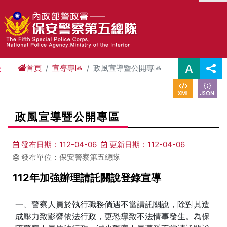
進入內容區塊
首頁
宣導專區
政風宣導暨公開專區
:
政風宣導暨公開專區
發布日期：112-04-06
更新日期：112-04-06
發布單位：保安警察第五總隊
112年加強辦理請託關說登錄宣導
一、警察人員於執行職務倘遇不當請託關說，除對其造
成壓力致影響依法行政，更恐導致不法情事發生。為保