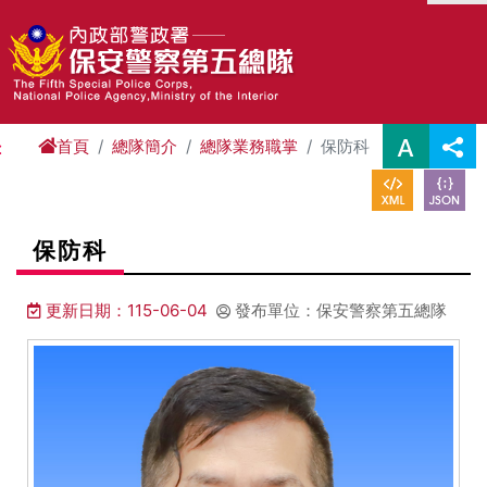
進入內容區塊
首頁
總隊簡介
總隊業務職掌
保防科
:
保防科
更新日期：115-06-04
發布單位：保安警察第五總隊