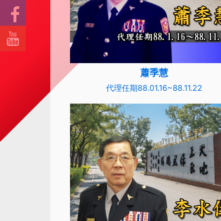
蕭季慧
代理任期88.01.16~88.11.22