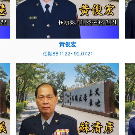
黃俊宏
任期88.11.22~92.07.21