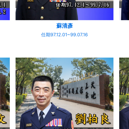
蘇清彥
任期97.12.01~99.07.16