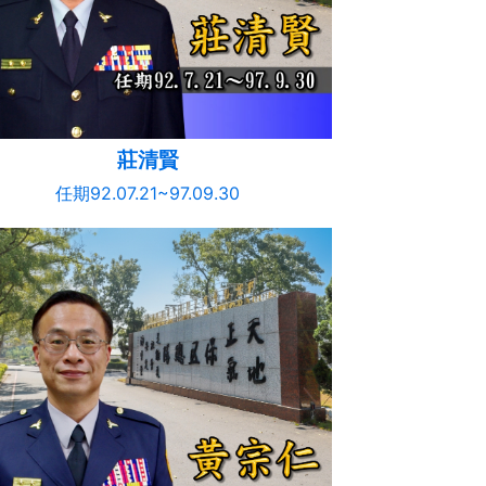
莊清賢
任期92.07.21~97.09.30