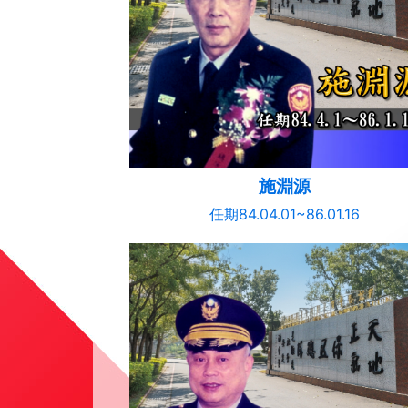
施淵源
任期84.04.01~86.01.16