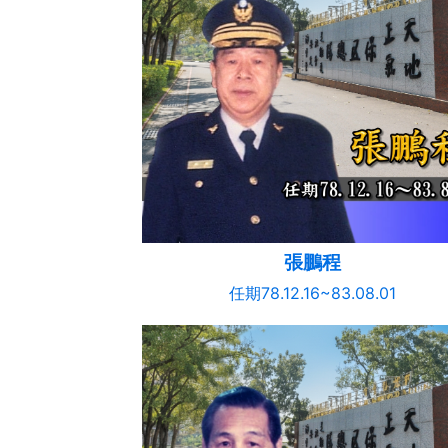
張鵬程
任期78.12.16~83.08.01