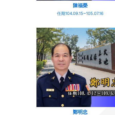
陳福榮
任期104.09.15~105.07.16
鄭明忠