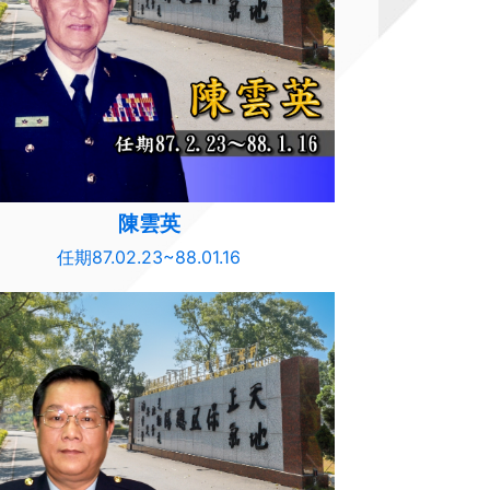
陳雲英
任期87.02.23~88.01.16